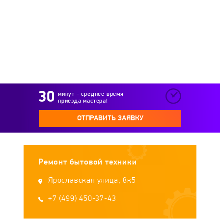
Immergas
Intois
Junker
Kalashnikov
Kamskaya Posuda
Kedr
Kentatsu
Kerona
Kirovskiy zavod
минут - среднее время
приезда мастера!
Kiturami
Konord
Konvektika
ОТПРАВИТЬ ЗАЯВКУ
Koreastar
Kospel
Kostrzewa
Ремонт бытовой техники
KROLL
KUPER
Lamborghini
Ярославская улица, 8к5
LEBERG
+7 (499) 450-37-43
Lemax
Liepsnele
Loriot