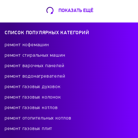
Luch Profi
LUX
Metal-Fach
Mimaks
ПОКАЗАТЬ ЕЩЁ
Ремонт Кофемашин
Mizudo
Modul
MOST
Mozyr
Шарикоподшипниковская ул., 13А
СПИСОК ПОПУЛЯРНЫХ КАТЕГОРИЙ
+7 (499) 490-49-46
MSR
NAVIEN
Navigator
Neoclima
ремонт кофемашин
ремонт стиральных машин
Neva
Nibe
Nova Florida
Oasis
ремонт варочных панелей
Ремонт телевизоров
ремонт водонагревателей
Ochag
Oklima
OLEFINI
Olympia
Красного Маяка 16
ремонт газовых духовок
+7 (499) 495-46-42
ремонт газовых колонок
Parpol
Pechkin
Pereko
Protherm
ремонт газовых котлов
REDIUS
Reko
Resurs
RexWatt
ремонт отопительных котлов
Ремонт холодильников
ремонт газовых плит
проспект Будённого, 26к2
Riello
Rinnai
Robens
Roda