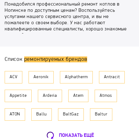
Понадобился профессиональный ремонт котлов в
Ногинске по доступным ценам? Воспользуйтесь
услугами нашего сервисного центра, и вы не
пожалеете о своем выборе. У нас работают
квалифицированные специалисты, хорошо знакомые
с устройством современного водонагревательного
оборудования, что позволяет гарантировать высокое
качество предоставляемых услуг.
Список
ремонтируемых брендов
Безопасность – наш приоритет. Мы понимаем всю
ответственность, которая ложится на плечи
мастеров, а потому тщательно проверяем
ACV
Aeronik
Alphatherm
Antracit
функциональность водонагревательных котлов и
только после этого сдаем работу заказчику.
Благодаря такому подходу вы можете не
Appetite
Arderia
Atem
Atmos
сомневаться в безопасности использования котлов.
Главное преимущество компании
ATON
Ballu
BaltGaz
Baltur
Обратите внимание, что мы не просто устраняем
неисправность водонагревательного оборудования,
а берем на себя комплексный сервис котлов. Наши
BAMZ
BAXI
Beretta
Biol
сотрудники проводят следующие работы:
ПОКАЗАТЬ ЕЩЁ