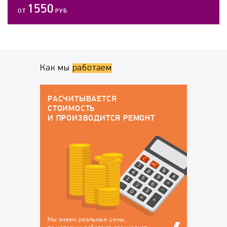
1550
ОТ
РУБ
Как мы
работаем
ГАРАНТИЙНОЕ ОБСЛУЖИВАНИЕ
По окончанию работ у вас будут все
докменты:
ЕМОНТ
Договор на оказание
Гарантийный талон, в
услуг, в котором
котором перечислены
закрепляется
устранённые
ответственность за
неисправности, на
сохранность вашего
которые будет
техники на время
действовать гарантия
ремонта