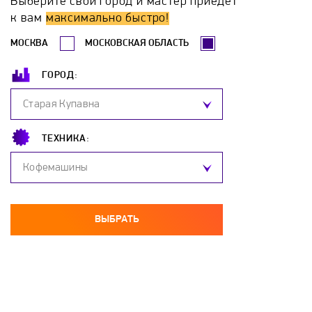
Выберите свой город и мастер приедет
Erdo
Ermak
Esbit
Euronord
к вам
максимально быстро!
МОСКВА
МОСКОВСКАЯ ОБЛАСТЬ
Evan
FACI
Ferroli
Fondital
ГОРОД:
Frico
Galan
Galmet
Gazlux
Старая Купавна
GCE
Gejzer
General Climate
ТЕХНИКА:
Кофемашины
General Electric
GIERSCH
Grandeg
Haier
Hajdu
Hansa
Heiztechnik
ВЫБРАТЬ
Hintek
Honeywell
Hosseven
Hotpoint-Ariston
Hydrosta
Hyundai