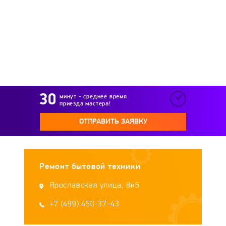
SMART Board
Smartec
SMS
Sony
SWIT
Tascam
TRIUMPH BOARD
TVlogic
VCOM
Viewsonic
Viltrox
минут - среднее время
приезда мастера!
Wize
Zhiyun
ОТПРАВИТЬ ЗАЯВКУ
Ремонт бытовой техники
Ярославская улица, 8к5
+7 (499) 450-37-43