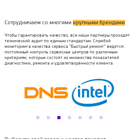
обязательно даем гарантию. После проведения
тестирования и ремонта, мы возвращаем вашу
Classic Solution
Dadget
Dahua
технику через 1-2 дня после обращения. Доставка в
наш центр и обратно абсолютно бесплатно и
Сотрудничаем со многими
крупными брендами
производится мастерами, выезд которых также не
Datavideo
Definitive
Dell
Digma
требует отдельной платы. Вам не нужно самим
Чтобы гарантировать качество, все наши партнеры проходят
никуда ехать, достаточно просто договориться на
технический аудит по единым стандартам. Службой
определенное время.
мониторинга качества сервиса “Быстрый ремонт” ведётся
DJI
Doffler
Dynaudio
EDGE
постоянный контроль сервисных центров по различным
критериям, которые состоят из множества показателей
диагностики, ремонта и удовлетворённости клиента.
Eizo
EliteBoard
ELO
Envy
ESI
Focal JMLab
FOTON
Fujitsu
Gigabyte
Glidecam
Global
Hikvision
Hitachi
HP
Huion