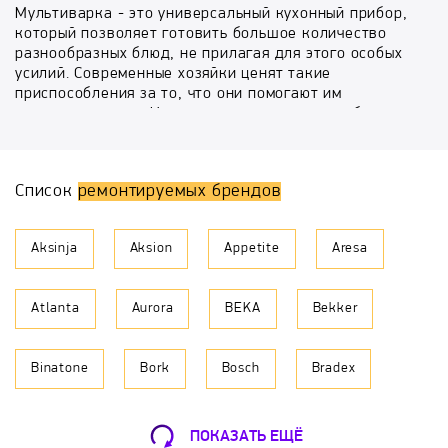
Мультиварка - это универсальный кухонный прибор,
который позволяет готовить большое количество
разнообразных блюд, не прилагая для этого особых
усилий. Современные хозяйки ценят такие
приспособления за то, что они помогают им
экономить время. Но как поступить, если требуется
отремонтировать мультиварку, при этом Вы хотите
вызвать мастера на дом в Москве?
Список
ремонтируемых брендов
Если у Вас сломался прибор, не паникуйте прежде
времени. Не стоит долго искать сервисный центр,
ведь Вы можете доверить ремонт бытовой техники
Aksinja
Aksion
Appetite
Aresa
специалистам из «БыстрыйРемонт». Наши
сотрудники, благодаря своему профессионализму,
отлично зарекомендовали себя среди заказчиков,
Atlanta
Aurora
BEKA
Bekker
поэтому подтверждением нашим словам служат
отзывы довольных клиентов. Специалисты фирмы
помогут Вам с ремонтом мультиварки на дому по
Binatone
Bork
Bosch
Bradex
доступной стоимости. Мы справимся с задачей
различных уровней сложности, в том числе, даже
наиболее трудными случаями.
Brand
Breville
Caso
Centek
ПОКАЗАТЬ ЕЩЁ