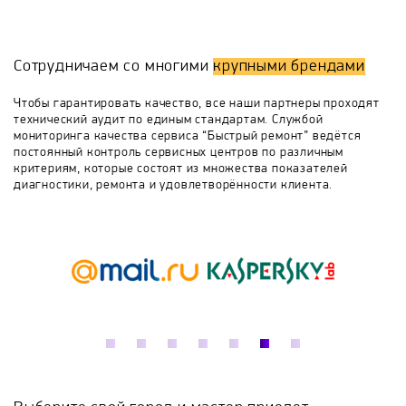
Сотрудники компании занимаются
совершенствованием своих технических умений,
Chernyj Zhemchug
Chudesnitsa
Chudo
ввиду чего заказ будет выполнен в максимально
короткий срок и гарантированно качественно.
Сотрудничаем со многими
крупными брендами
Comfee
Cristel
Cuckoo
De'Longhi
Чтобы гарантировать качество, все наши партнеры проходят
технический аудит по единым стандартам. Службой
мониторинга качества сервиса “Быстрый ремонт” ведётся
Delta
Delta Lux
Dobrynia
Element
постоянный контроль сервисных центров по различным
критериям, которые состоят из множества показателей
диагностики, ремонта и удовлетворённости клиента.
Endever
Energy
Fissler
Galaxy
Gastrorag
Gemlux
GFGRIL
Giannini
Gipfel
Good Helper
Gorenje
Hitachi
Home-Element
Home Perfect