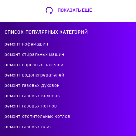
Winner
WMF
Xiaomi
ZEIDAN
ПОКАЗАТЬ ЕЩЁ
Ремонт Кофемашин
Zelmer
Zigmund&Shtain
Zimber
Шарикоподшипниковская ул., 13А
СПИСОК ПОПУЛЯРНЫХ КАТЕГОРИЙ
+7 (499) 490-49-46
ремонт кофемашин
ремонт стиральных машин
ремонт варочных панелей
Ремонт телевизоров
ремонт водонагревателей
Красного Маяка 16
ремонт газовых духовок
+7 (499) 495-46-42
ремонт газовых колонок
ремонт газовых котлов
ремонт отопительных котлов
Ремонт холодильников
ремонт газовых плит
проспект Будённого, 26к2