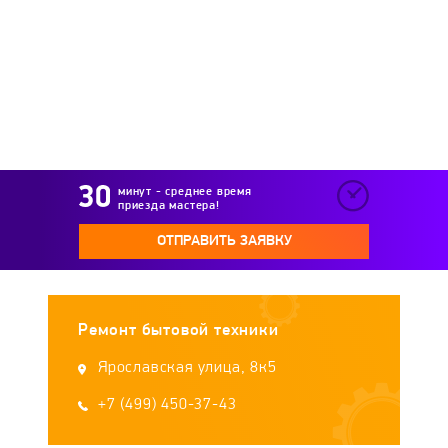
Redmond
Regent
Rommelsbacher
Rotex
Russell Hobbs
Sakura
Saturn
Scarlett
SILAMPOS
Sinbo
минут - среднее время
приезда мастера!
Sistema
Smile
Stadler Form
Steba
ОТПРАВИТЬ ЗАЯВКУ
Supra
TAC
Tefal
TESCOMA
Ремонт бытовой техники
Unit
UZBI
VES
Viconte
Vita
Ярославская улица, 8к5
Vitek
+7 (499) 450-37-43
Vitesse
VR
Willmark