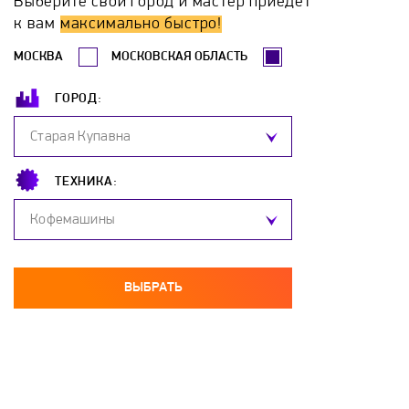
Выберите свой город и мастер приедет
Novation
On-Stage
Pioneer
к вам
максимально быстро!
МОСКВА
МОСКОВСКАЯ ОБЛАСТЬ
Pittsburgh Modular
PreSonus
Proel
ГОРОД:
Quiklok
Radikal Technologies
Ringway
Старая Купавна
Roland
ROLI
Sennheiser
ТЕХНИКА:
Кофемашины
Studio Electronics
Studiologic
Teenage Engineering
Tempo
Tesler
ВЫБРАТЬ
The One
Twisted Electrons
Ultimate
VERMONA
Vision
VOX
Waldorf