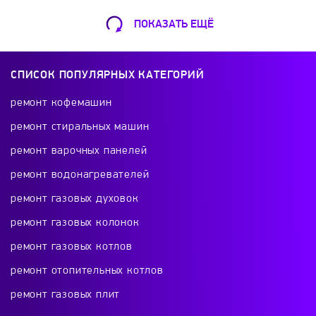
Lira
Luazon
LUMME
Maestro
ПОКАЗАТЬ ЕЩЁ
Ремонт Кофемашин
Magio
MAGNIT
Mallony
Marta
Шарикоподшипниковская ул., 13А
СПИСОК ПОПУЛЯРНЫХ КАТЕГОРИЙ
+7 (499) 490-49-46
Masterica
MAUNFELD
MAXIMA
ремонт кофемашин
ремонт стиральных машин
Maxwell
Mayer & Boch
Mercury
ремонт варочных панелей
Ремонт телевизоров
ремонт водонагревателей
Midea
MIE
Mikma
Morphy Richards
Красного Маяка 16
ремонт газовых духовок
+7 (499) 495-46-42
ремонт газовых колонок
Moulinex
MPM
Mystery
Nadoba
ремонт газовых котлов
National
Octavo
OKEAN
Optima
ремонт отопительных котлов
Ремонт холодильников
ремонт газовых плит
проспект Будённого, 26к2
ORE
Orion
Oursson
Panasonic