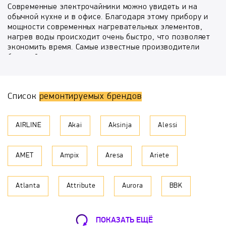
Современные электрочайники можно увидеть и на
обычной кухне и в офисе. Благодаря этому прибору и
мощности современных нагревательных элементов,
нагрев воды происходит очень быстро, что позволяет
экономить время. Самые известные производители
бытовой техники занимаются выпуском различных
моделей электрочайников и термопотов, постоянно
их совершенствуя.
Список
ремонтируемых брендов
Основными неисправностями электрочайников и
термопотов являются механические повреждения,
перегорание нагревательного элемента, либо
AIRLINE
Akai
Aksinja
Alessi
поломка термостата. Во всех этих случаях за
помощью лучше обратиться к профессионалу.
AMET
Ampix
Aresa
Ariete
Специалисты сервисного центра «БыстрыйРемонт»
могут провести профессиональный ремонт
электрочайников и термопотов любой модели.
Atlanta
Attribute
Aurora
BBK
Благодаря высокой квалификации и огромному опыту
в сфере ремонта различной компьютерной, бытовой
техники, а также мобильных устройств наши
BEON
Bergner
Binatone
Bohmann
инженеры способны решить любую проблему,
ПОКАЗАТЬ ЕЩЁ