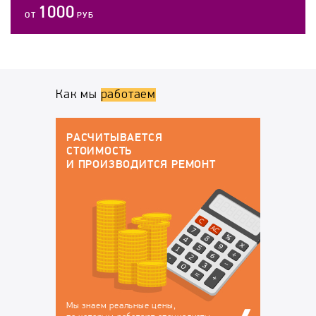
1000
ОТ
РУБ
Как мы
работаем
ГАРАНТИЙНОЕ ОБСЛУЖИВАНИЕ
По окончанию работ у вас будут все
докменты:
ЕМОНТ
Договор на оказание
Гарантийный талон, в
услуг, в котором
котором перечислены
закрепляется
устранённые
ответственность за
неисправности, на
сохранность вашего
которые будет
техники на время
действовать гарантия
ремонта