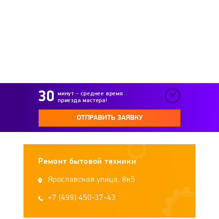
Hermes
Hitt
Holt
Home-Element
Homestar
Hotpoint-Ariston
Hottek
Hotter
Interos
Irit
Jacob Jensen
минут - среднее время
приезда мастера!
Kaiser
Kambrook
Kamille
Katun
ОТПРАВИТЬ ЗАЯВКУ
Kelli
Kenwood
KitchenAid
Ремонт бытовой техники
KITFORT
Kromax
Ksitex
Ladomir
Ярославская улица, 8к5
Laretti
+7 (499) 450-37-43
Leben
Lenardi
Leran