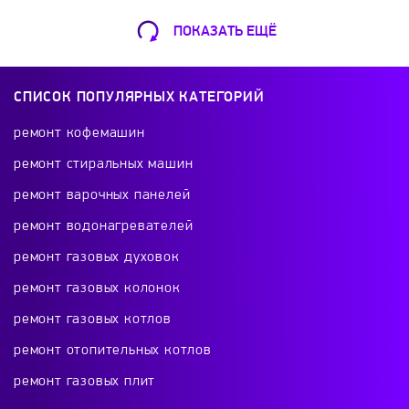
M&G
Magio
MAGNIT
Master
ПОКАЗАТЬ ЕЩЁ
Ремонт Кофемашин
Masterica
MAUNFELD
Max
Шарикоподшипниковская ул., 13А
СПИСОК ПОПУЛЯРНЫХ КАТЕГОРИЙ
+7 (499) 490-49-46
Maxwell
Mechta
Mercury
Midea
ремонт кофемашин
ремонт стиральных машин
Mora
Moulinex
NaMilux
NRG
ремонт варочных панелей
Ремонт телевизоров
ремонт водонагревателей
Oka
OKEAN
Optima
ORE
Красного Маяка 16
ремонт газовых духовок
+7 (499) 495-46-42
ремонт газовых колонок
Orion
Oursson
Power
Profi Cook
ремонт газовых котлов
PROMO
Redmond
REEX
RICCI
ремонт отопительных котлов
Ремонт холодильников
ремонт газовых плит
проспект Будённого, 26к2
Rika
Rockwool
Rosinka
ROTOR