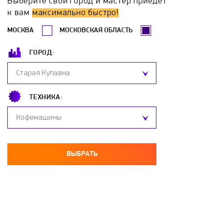
Выберите свой город и мастер приедет
Elterm
Endever
Energy
ENO
к вам
максимально быстро!
МОСКВА
МОСКОВСКАЯ ОБЛАСТЬ
Ergolux
Excook
Exmaker
Fimar
ГОРОД:
Flama
Fulgor Milano
Galaxy
Старая Купавна
Gastrorag
Gefest
Gemlux
Ginzzu
ТЕХНИКА:
Кофемашины
GLEM
Good Helper
Gorenje
Gravita
Greta
Grillver
Haier
Hansa
ВЫБРАТЬ
Haus Muller
HIBERG
Home-Element
Homestar
HORS
Hotpoint-Ariston