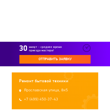
Hurakan
ILVE
Indesit
Indokor
Iplate
Irit
Isover
Kaiser
Kelli
KingCamp
KITFORT
Knauf
минут - среднее время
приезда мастера!
Kocateq
Kraft
Krepush
Kromax
ОТПРАВИТЬ ЗАЯВКУ
Kronospan
Kuppersberg
Kvartz
Ремонт бытовой техники
Lada
Ladoga
Leben
Leran
Ярославская улица, 8к5
LOFRA
+7 (499) 450-37-43
Luazon
LUMME
Lysva